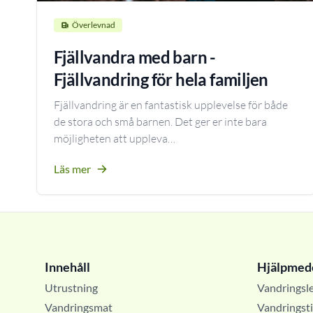
Överlevnad
Fjällvandra med barn -
Fjällvandring för hela familjen
Fjällvandring är en fantastisk upplevelse för både
de stora och små barnen. Det ger er inte bara
möjligheten att uppleva…
Läs mer
Innehåll
Hjälpmed
Utrustning
Vandringsl
Vandringsmat
Vandringst