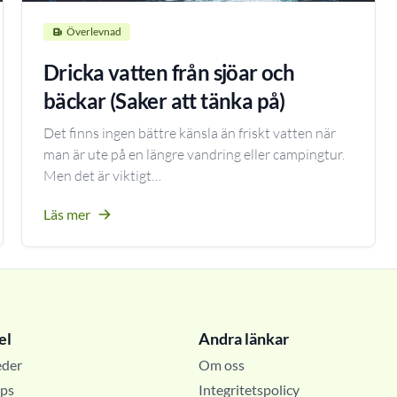
Överlevnad
Dricka vatten från sjöar och
bäckar (Saker att tänka på)
Det finns ingen bättre känsla än friskt vatten när
man är ute på en längre vandring eller campingtur.
Men det är viktigt…
Läs mer
el
Andra länkar
eder
Om oss
ips
Integritetspolicy