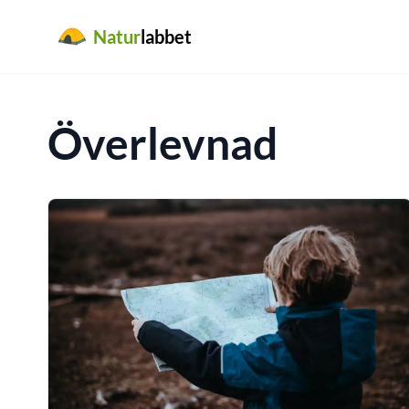
Natur
labbet
Överlevnad